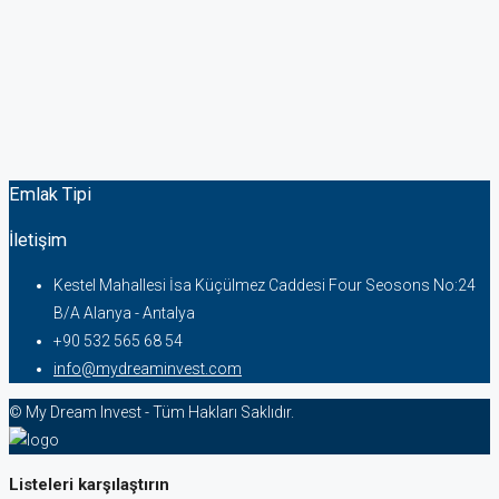
Emlak Tipi
İletişim
Kestel Mahallesi İsa Küçülmez Caddesi Four Seosons No:24
B/A Alanya - Antalya
+90 532 565 68 54
info@mydreaminvest.com
© My Dream Invest - Tüm Hakları Saklıdır.
Listeleri karşılaştırın