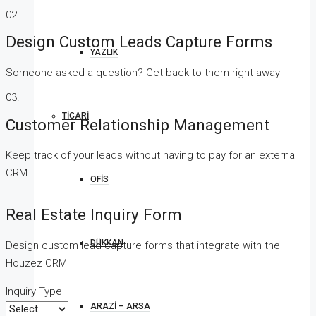
02.
Design Custom Leads Capture Forms
YAZLIK
Someone asked a question? Get back to them right away
03.
TICARI
Customer Relationship Management
Keep track of your leads without having to pay for an external
CRM
OFIS
Real Estate Inquiry Form
DÜKKAN
Design custom lead capture forms that integrate with the
Houzez CRM
Inquiry Type
ARAZI – ARSA