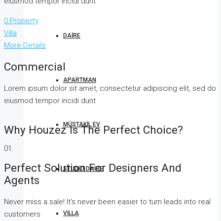
eiusmod tempor incidi dunt
0 Property
Villa
DAIRE
More Details
Commercial
APARTMAN
Lorem ipsum dolor sit amet, consectetur adipiscing elit, sed do
eiusmod tempor incidi dunt
MÜSTAKIL EV
Why Houzez Is The Perfect Choice?
01.
Perfect Solution For Designers And
STUDIO DAIRE
Agents
Never miss a sale! It's never been easier to turn leads into real
customers
VILLA