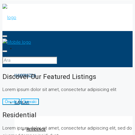
ANASAYFA
Discover Our Featured Listings
HAKKIMIZDA
Lorem ipsum dolor sit amet, consectetur adipisicing elit
Önceki
Sonraki
İLANLAR
Residential
Lorem ipsum dolor sit amet, consectetur adipiscing elit, sed do
RESIDENCE