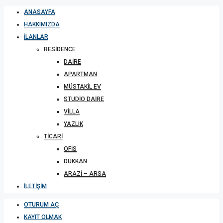
ANASAYFA
HAKKIMIZDA
İLANLAR
RESIDENCE
DAIRE
APARTMAN
MÜSTAKIL EV
STUDIO DAIRE
VILLA
YAZLIK
TICARI
OFIS
DÜKKAN
ARAZI – ARSA
İLETIŞIM
OTURUM AÇ
KAYIT OLMAK