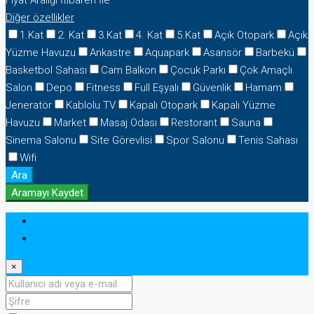
Fiyat Aralığı
İtibaren
İle
Diğer özellikler
1.Kat
2. Kat
3.Kat
4. Kat
5.Kat
Açık Otopark
Açık
Yüzme Havuzu
Ankastre
Aquapark
Asansör
Barbekü
Basketbol Sahası
Cam Balkon
Çocuk Parkı
Çok Amaçlı
Salon
Depo
Fitness
Full Eşyalı
Güvenlik
Hamam
Jeneratör
Kablolu TV
Kapalı Otopark
Kapalı Yüzme
Havuzu
Market
Masaj Odası
Restorant
Sauna
Sinema Salonu
Site Görevlisi
Spor Salonu
Tenis Sahası
Wifi
Ara
Aramayı Kaydet
Giriş yap
Kayıt ol
×