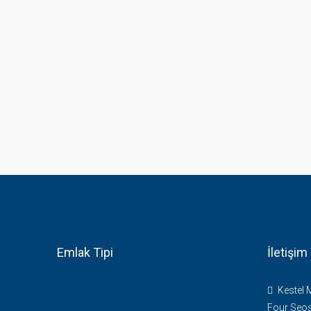
Emlak Tipi
İletişim
Kestel 
Four Seos