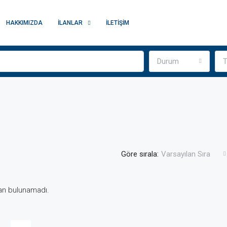
HAKKIMIZDA
İLANLAR
İLETIŞIM
Durum
T
Göre sırala:
Varsayılan Sıra
lan bulunamadı.