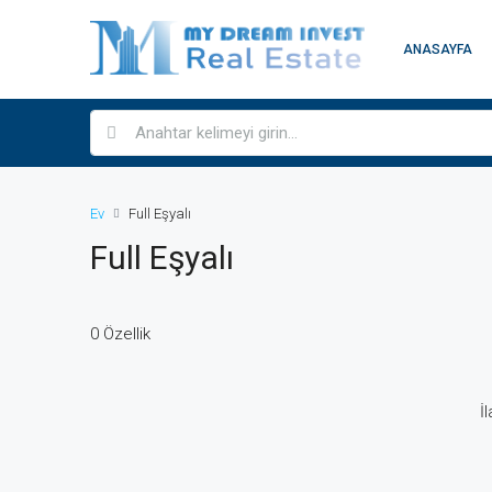
ANASAYFA
Ev
Full Eşyalı
Full Eşyalı
0 Özellik
İ