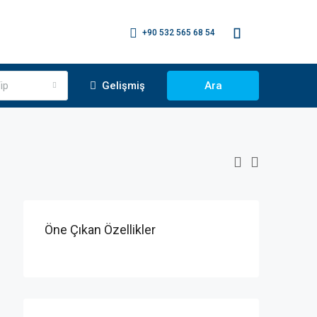
+90 532 565 68 54
ip
Gelişmiş
Ara
Öne Çıkan Özellikler