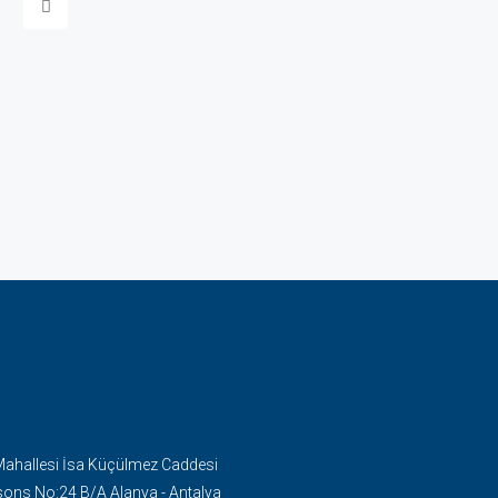
Mahallesi İsa Küçülmez Caddesi
ons No:24 B/A Alanya - Antalya