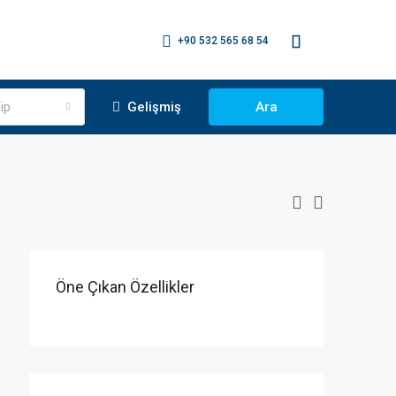
+90 532 565 68 54
ip
Gelişmiş
Ara
Öne Çıkan Özellikler