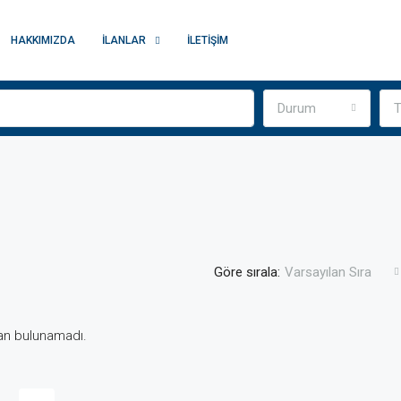
HAKKIMIZDA
İLANLAR
İLETIŞIM
Durum
T
Göre sırala:
Varsayılan Sıra
lan bulunamadı.