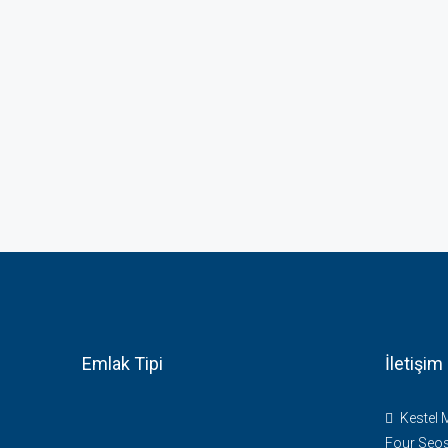
Emlak Tipi
İletişim
Kestel 
Four Seos