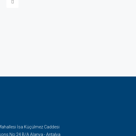
Mahallesi İsa Küçülmez Caddesi
ons No:24 B/A Alanya - Antalya